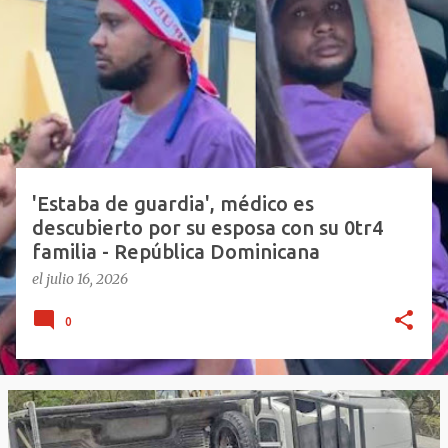
n
t
r
a
d
a
s
'Estaba de guardia', médico es
descubierto por su esposa con su 0tr4
familia - República Dominicana
el
julio 16, 2026
0