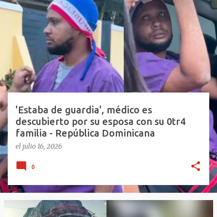
E
n
t
r
a
d
a
s
'Estaba de guardia', médico es
descubierto por su esposa con su 0tr4
familia - República Dominicana
el
julio 16, 2026
0