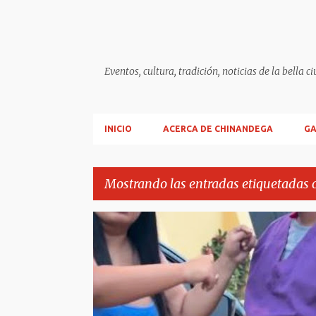
Eventos, cultura, tradición, noticias de la b
INICIO
ACERCA DE CHINANDEGA
GA
Mostrando las entradas etiquetadas
E
REPÚBLICA DOMINICANA
VIRAL REDES
n
t
r
a