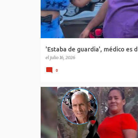
d
a
s
'Estaba de guardia', médico es d
República Dominicana
el
julio 16, 2026
0
COLÓN
HONDURAS
SONAGUERA