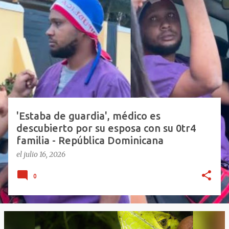
E
n
t
r
a
d
a
s
'Estaba de guardia', médico es
descubierto por su esposa con su 0tr4
familia - República Dominicana
el
julio 16, 2026
0