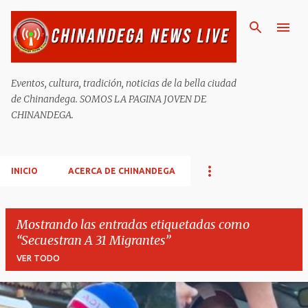
Ir al contenido principal
Eventos, cultura, tradición, noticias de la bella ciudad
de Chinandega. SOMOS LA PAGINA JOVEN DE
CHINANDEGA.
INICIO
ACERCA DE CHINANDEGA
Mostrando las entradas etiquetadas como
Secuestran A 31 Migrantes
VER TODO
E