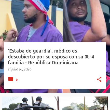
n
t
r
a
d
a
s
'Estaba de guardia', médico es
descubierto por su esposa con su 0tr4
familia - República Dominicana
el
julio 16, 2026
0