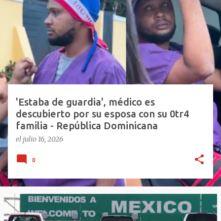
n
t
r
a
d
a
s
'Estaba de guardia', médico es
descubierto por su esposa con su 0tr4
familia - República Dominicana
el
julio 16, 2026
0