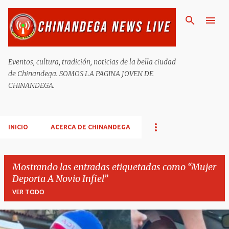
Ir al contenido principal
Eventos, cultura, tradición, noticias de la bella ciudad
de Chinandega. SOMOS LA PAGINA JOVEN DE
CHINANDEGA.
INICIO
ACERCA DE CHINANDEGA
Mostrando las entradas etiquetadas como
Mujer
Deporta A Novio Infiel
VER TODO
E