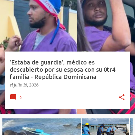
n
t
r
a
d
a
s
'Estaba de guardia', médico es
descubierto por su esposa con su 0tr4
familia - República Dominicana
el
julio 16, 2026
0