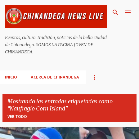
Ir al contenido principal
Eventos, cultura, tradición, noticias de la bella ciudad
de Chinandega. SOMOS LA PAGINA JOVEN DE
CHINANDEGA.
INICIO
ACERCA DE CHINANDEGA
Mostrando las entradas etiquetadas como
Naufragio Corn Island
VER TODO
E