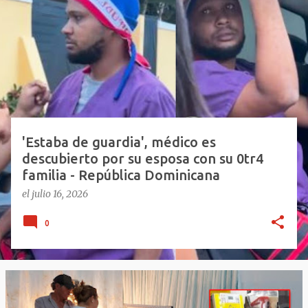
n
t
r
a
d
a
s
'Estaba de guardia', médico es
descubierto por su esposa con su 0tr4
familia - República Dominicana
el
julio 16, 2026
0