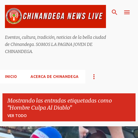
Ir al contenido principal
Eventos, cultura, tradición, noticias de la bella ciudad
de Chinandega. SOMOS LA PAGINA JOVEN DE
CHINANDEGA.
INICIO
ACERCA DE CHINANDEGA
Mostrando las entradas etiquetadas como
Hombre Culpa Al Diablo
VER TODO
E