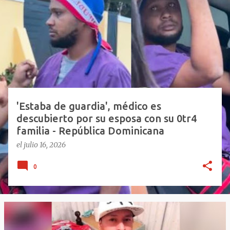
n
t
r
a
d
a
s
'Estaba de guardia', médico es
descubierto por su esposa con su 0tr4
familia - República Dominicana
el
julio 16, 2026
0