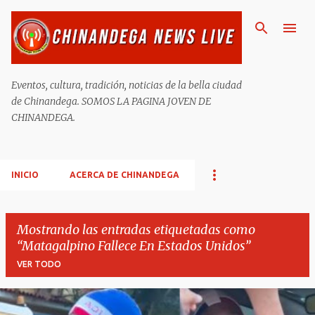
Ir al contenido principal
Eventos, cultura, tradición, noticias de la bella ciudad
de Chinandega. SOMOS LA PAGINA JOVEN DE
CHINANDEGA.
INICIO
ACERCA DE CHINANDEGA
Mostrando las entradas etiquetadas como
Matagalpino Fallece En Estados Unidos
VER TODO
E