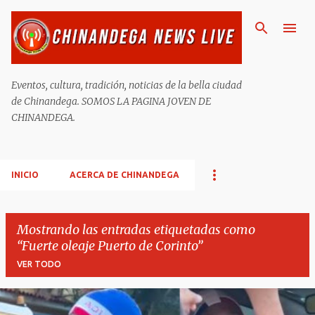
Ir al contenido principal
Eventos, cultura, tradición, noticias de la bella ciudad
de Chinandega. SOMOS LA PAGINA JOVEN DE
CHINANDEGA.
INICIO
ACERCA DE CHINANDEGA
Mostrando las entradas etiquetadas como
Fuerte oleaje Puerto de Corinto
VER TODO
E