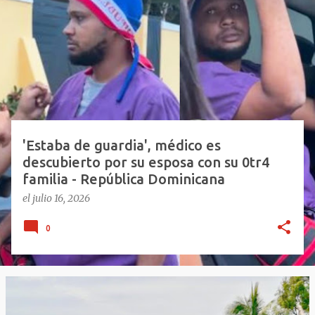
n
t
r
a
d
a
s
'Estaba de guardia', médico es
descubierto por su esposa con su 0tr4
familia - República Dominicana
el
julio 16, 2026
0