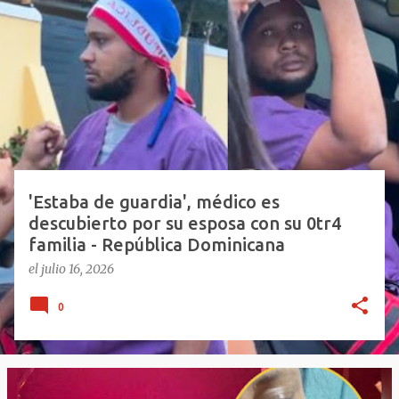
E
n
t
r
a
d
a
s
'Estaba de guardia', médico es
descubierto por su esposa con su 0tr4
familia - República Dominicana
el
julio 16, 2026
0