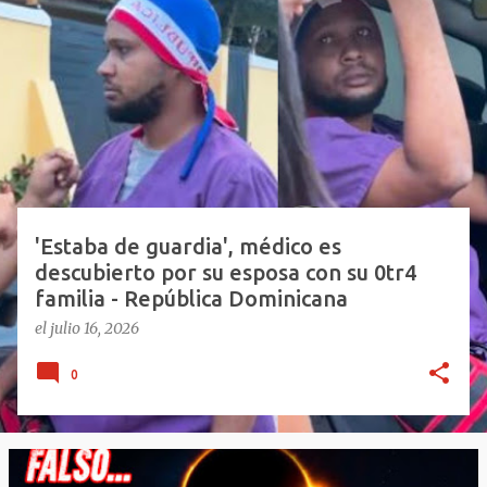
E
n
t
r
a
d
a
s
'Estaba de guardia', médico es
descubierto por su esposa con su 0tr4
familia - República Dominicana
el
julio 16, 2026
0