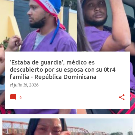
n
t
r
a
d
a
s
'Estaba de guardia', médico es
descubierto por su esposa con su 0tr4
familia - República Dominicana
el
julio 16, 2026
0