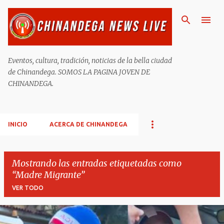
Ir al contenido principal
Eventos, cultura, tradición, noticias de la bella ciudad
de Chinandega. SOMOS LA PAGINA JOVEN DE
CHINANDEGA.
INICIO
ACERCA DE CHINANDEGA
Mostrando las entradas etiquetadas como
Madre Migrante
VER TODO
E