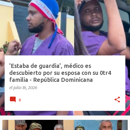
E
n
t
r
a
d
a
s
'Estaba de guardia', médico es
descubierto por su esposa con su 0tr4
familia - República Dominicana
el
julio 16, 2026
0