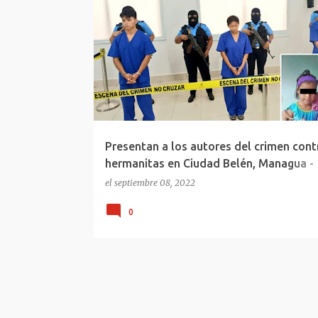
CRIMEN HERMANITAS CIUDAD BELÉN
MANAGUA
NICARAGUA
Presentan a los autores del crimen cont
hermanitas en Ciudad Belén, Managua -
Nicaragua
el
septiembre 08, 2022
0