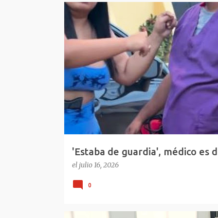
E
REPÚBLICA DOMINICANA
VIRAL REDES
n
t
r
a
d
a
s
'Estaba de guardia', médico es d
República Dominicana
el
julio 16, 2026
0