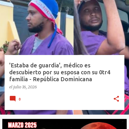
E
n
t
r
a
d
a
s
'Estaba de guardia', médico es
descubierto por su esposa con su 0tr4
familia - República Dominicana
el
julio 16, 2026
0