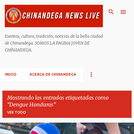
Ir al contenido principal
Eventos, cultura, tradición, noticias de la bella ciudad
de Chinandega. SOMOS LA PAGINA JOVEN DE
CHINANDEGA.
INICIO
ACERCA DE CHINANDEGA
Mostrando las entradas etiquetadas como
Dengue Honduras
VER TODO
E