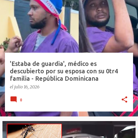
n
t
r
a
d
a
s
'Estaba de guardia', médico es
descubierto por su esposa con su 0tr4
familia - República Dominicana
el
julio 16, 2026
0