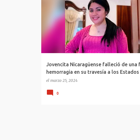
EL AYOTE
JOVENCITA POR HEMORRAGIA
MIGRANTE NICARAGÜENSE
NICARAGUA
Jovencita Nicaragüense falleció de una 
hemorragia en su travesía a los Estados
el
marzo 25, 2024
0