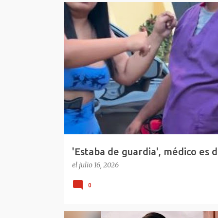
E
REPÚBLICA DOMINICANA
VIRAL REDES
n
t
r
a
d
a
s
'Estaba de guardia', médico es d
República Dominicana
el
julio 16, 2026
0