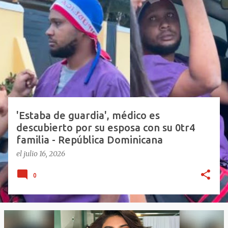
E
n
t
r
a
d
a
s
'Estaba de guardia', médico es
descubierto por su esposa con su 0tr4
familia - República Dominicana
el
julio 16, 2026
0