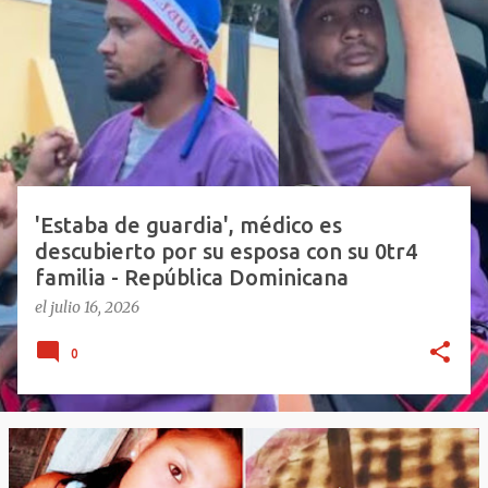
n
t
r
a
d
a
s
'Estaba de guardia', médico es
descubierto por su esposa con su 0tr4
familia - República Dominicana
el
julio 16, 2026
0