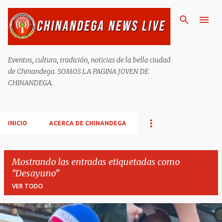
Ir al contenido principal
Eventos, cultura, tradición, noticias de la bella ciudad
de Chinandega. SOMOS LA PAGINA JOVEN DE
CHINANDEGA.
INICIO
ACERCA DE CHINANDEGA
Mostrando las entradas etiquetadas como
Desayuno
VER TODO
E