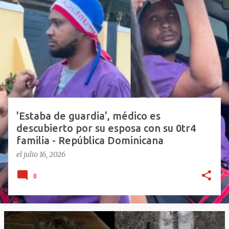
E
n
t
r
a
d
a
s
'Estaba de guardia', médico es
descubierto por su esposa con su 0tr4
familia - República Dominicana
el
julio 16, 2026
0