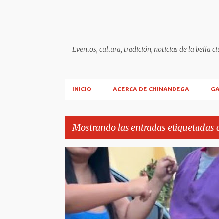
Eventos, cultura, tradición, noticias de la b
INICIO
ACERCA DE CHINANDEGA
GA
Mostrando las entradas etiquetadas
E
REPÚBLICA DOMINICANA
VIRAL REDES
n
t
r
a