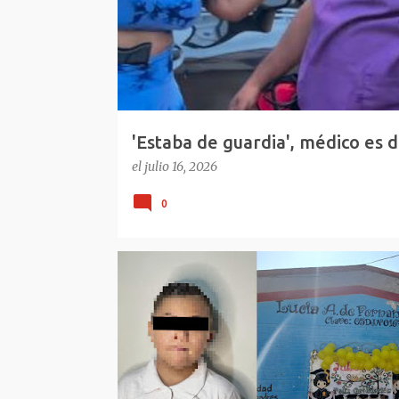
d
a
s
'Estaba de guardia', médico es d
República Dominicana
el
julio 16, 2026
0
EXCLUSIÓN SINDROME DE DOWN
MEXICO