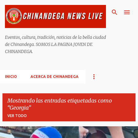
Ir al contenido principal
Eventos, cultura, tradición, noticias de la bella ciudad
de Chinandega. SOMOS LA PAGINA JOVEN DE
CHINANDEGA.
INICIO
ACERCA DE CHINANDEGA
Mostrando las entradas etiquetadas como
Georgia
VER TODO
E