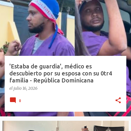
E
n
t
r
a
d
a
s
'Estaba de guardia', médico es
descubierto por su esposa con su 0tr4
familia - República Dominicana
el
julio 16, 2026
0