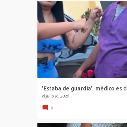
E
REPÚBLICA DOMINICANA
VIRAL REDES
n
t
r
a
d
a
s
'Estaba de guardia', médico es d
República Dominicana
el
julio 16, 2026
0