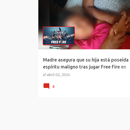
FREE FIRE NICARAGUA
Madre asegura que su hija está poseída
espíritu maligno tras jugar Free Fire en
Managua, Nicaragua
el
abril 02, 2024
0