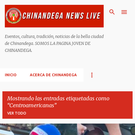
Ir al contenido principal
Eventos, cultura, tradición, noticias de la bella ciudad
de Chinandega. SOMOS LA PAGINA JOVEN DE
CHINANDEGA.
INICIO
ACERCA DE CHINANDEGA
Mostrando las entradas etiquetadas como
Centroamericanas
VER TODO
E