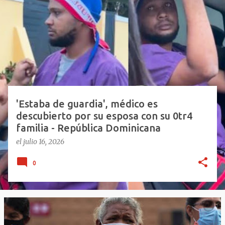
n
t
r
a
d
a
s
'Estaba de guardia', médico es
descubierto por su esposa con su 0tr4
familia - República Dominicana
el
julio 16, 2026
0