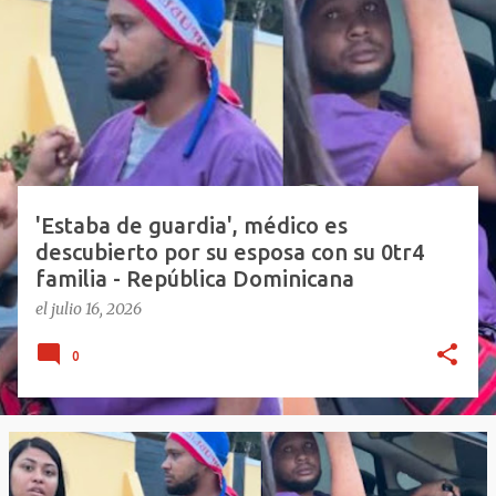
n
t
r
a
d
a
s
'Estaba de guardia', médico es
descubierto por su esposa con su 0tr4
familia - República Dominicana
el
julio 16, 2026
0