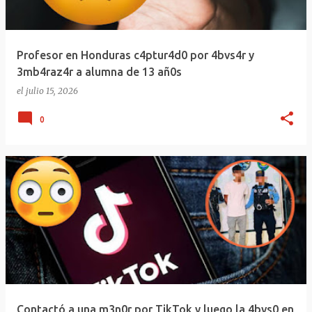
Profesor en Honduras c4ptur4d0 por 4bvs4r y
3mb4raz4r a alumna de 13 añ0s
el
julio 15, 2026
0
Contactó a una m3n0r por TikTok y luego la 4bvs0 en