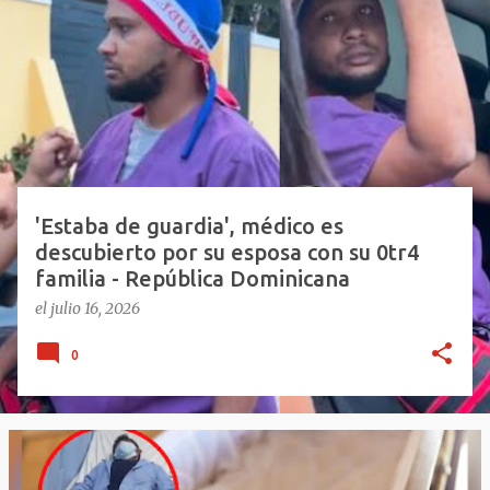
n
t
r
a
d
a
s
'Estaba de guardia', médico es
descubierto por su esposa con su 0tr4
familia - República Dominicana
el
julio 16, 2026
0