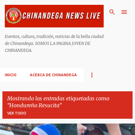
Ir al contenido principal
Eventos, cultura, tradición, noticias de la bella ciudad
de Chinandega. SOMOS LA PAGINA JOVEN DE
CHINANDEGA.
INICIO
ACERCA DE CHINANDEGA
Mostrando las entradas etiquetadas como
Hondureño Resucita
VER TODO
E