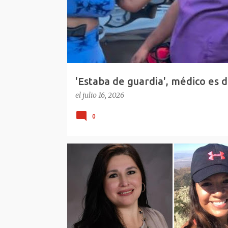
d
a
s
'Estaba de guardia', médico es d
República Dominicana
el
julio 16, 2026
0
MAESTRAS HÉROES
TEXAS
TIROTEO TEXAS