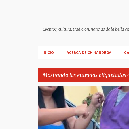
Eventos, cultura, tradición, noticias de la b
INICIO
ACERCA DE CHINANDEGA
GA
Mostrando las entradas etiquetadas
E
REPÚBLICA DOMINICANA
VIRAL REDES
n
t
r
a