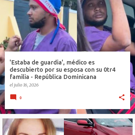
n
t
r
a
d
a
s
'Estaba de guardia', médico es
descubierto por su esposa con su 0tr4
familia - República Dominicana
el
julio 16, 2026
0