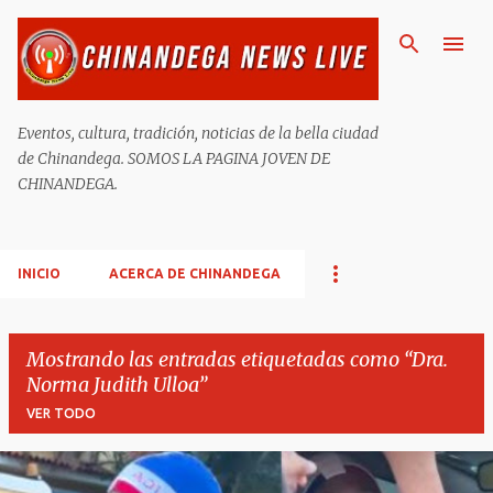
Ir al contenido principal
Eventos, cultura, tradición, noticias de la bella ciudad
de Chinandega. SOMOS LA PAGINA JOVEN DE
CHINANDEGA.
INICIO
ACERCA DE CHINANDEGA
Mostrando las entradas etiquetadas como
Dra.
Norma Judith Ulloa
VER TODO
E