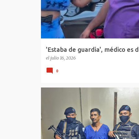
d
a
s
'Estaba de guardia', médico es d
República Dominicana
el
julio 16, 2026
0
CAPTURAN ASESINO LEÓN
NICARAGUA