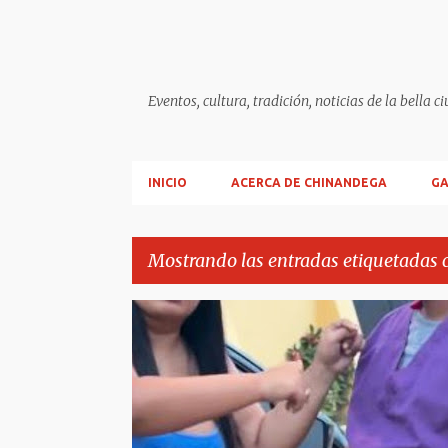
Eventos, cultura, tradición, noticias de la b
INICIO
ACERCA DE CHINANDEGA
GA
Mostrando las entradas etiquetadas
E
REPÚBLICA DOMINICANA
VIRAL REDES
n
t
r
a