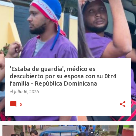
E
n
t
r
a
d
a
s
'Estaba de guardia', médico es
descubierto por su esposa con su 0tr4
familia - República Dominicana
el
julio 16, 2026
0