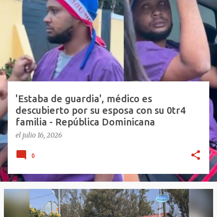
n
t
r
a
d
a
s
'Estaba de guardia', médico es
descubierto por su esposa con su 0tr4
familia - República Dominicana
el
julio 16, 2026
0