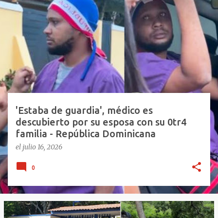
E
n
t
r
a
d
a
s
'Estaba de guardia', médico es
descubierto por su esposa con su 0tr4
familia - República Dominicana
el
julio 16, 2026
0