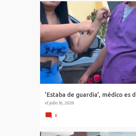
E
REPÚBLICA DOMINICANA
VIRAL REDES
n
t
r
a
d
a
s
'Estaba de guardia', médico es d
República Dominicana
el
julio 16, 2026
0