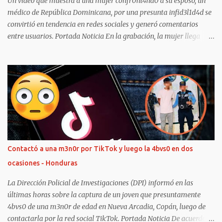
Un video que muestra a una mujer confr0nt4nd0 a su esposo, un
médico de República Dominicana, por una presunta infid3l1d4d se
convirtió en tendencia en redes sociales y generó comentarios
entre usuarios. Portada Noticia En la grabación, la mujer llega
hasta una vivienda acompañada por otras personas y asegura que
descubrió que su pareja no se encontraba de guardia, como él le
había dicho previamente. Según el relato de la esposa, decidió
seguir el rastro del vehículo mediante el GPS y llegó hasta el lugar
donde presuntamente encontró al médico con 0tr4 persona.
“Como él me dijo a mí que estaba de guardia en el hospital, resulta
que yo me lo encuentro aquí en una casa rara que si no es por el
GPS del vehículo, yo no me doy cuenta” , expresó la mujer durante
la grabación suscitada en República Dominicana. Durante el
Contactó a una m3n0r por TikTok y luego la 4bvs0 en dos
intercambio, la mujer cuestiona a su esposo sobre un supuesto
ocasiones - Honduras
amigo llamado José, a quien menciona repetidamente mientras
pide que se lo presente. “Quiero que me l...
La Dirección Policial de Investigaciones (DPI) informó en las
últimas horas sobre la captura de un joven que presuntamente
4bvs0 de una m3n0r de edad en Nueva Arcadia, Copán, luego de
contactarla por la red social TikTok. Portada Noticia De acuerdo al