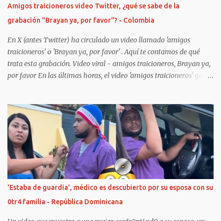
Amigos traicioneros video Twitter, ¿qué se sabe de la
grabación "Brayan ya, por favor"? - Colombia
En X (antes Twitter) ha circulado un video llamado 'amigos
traicioneros' o 'Brayan ya, por favor' . Aquí te contamos de qué
trata esta grabación. Video viral - amigos traicioneros, Brayan ya,
por favor En las últimas horas, el video 'amigos traicioneros' gore
o 'Brayan ya, por favor' -difundido en X (antes Twitter)- ha
conmocionado a miles de usuarios de TikTok. Y es que, en la red
social china, diversos cibernautas han compartido grabaciones
referente al caso, mismo que corresponde al asesinato de Andrés
Alberto Sosa Perdomo, joven nacido en Venezuela de entre 20 a 22
años. Según teorías en internet, fueron los mismos amigos de
Andrés quienes le quitaron la vida luego de más de 50 apuñaladas
alrededor de todo su cuerpo. El anterior hecho se registró el
pasado Domingo 21 de Enero debajo del puente Eustorgio
'Estaba de guardia', médico es descubierto por su esposa con su
Colmenares Baptista, en Cúcuta, Colombia, donde el joven
0tr4 familia - República Dominicana
Venezolano habitaba. No obstante, dicha teoría todavía no ha sido
confirmada por las auto...