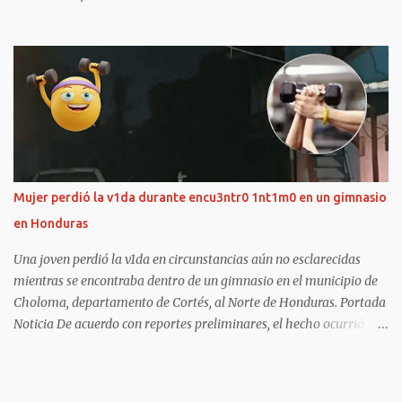
reporte policial, la detención se ejecutó gracias a una oportuna
denuncia a través del Sistema Nacional de Emergencia 911. Dicha
operación la ejecutaron elementos de la DPI junto a agentes de
prevención asignados a la Jefatura Municipal de La Entrada,
Copán. Los equipos tras recibir la alerta vía llamada comenzaron
con las labores de investigación y seguimiento, ubicando al
sospechoso de 19 años, de oficio jornalero, en la Aldea Los
Dormitorios. Al individuo, originario de Florida, Copán, ahora se
le supone responsable del d3l1t0 de v10l4c10n en perjuicio de una
Mujer perdió la v1da durante encu3ntr0 1nt1m0 en un gimnasio
m3n0r de 13 añ0s. De acuerdo con las investigaciones, a finales del
en Honduras
mes de Mayo 2026, el sospechoso contactó a la víct1m4 por la red
social TikTok. Por allí iniciaron u...
Una joven perdió la v1da en circunstancias aún no esclarecidas
mientras se encontraba dentro de un gimnasio en el municipio de
Choloma, departamento de Cortés, al Norte de Honduras. Portada
Noticia De acuerdo con reportes preliminares, el hecho ocurrió
durante el fin de semana, cuando la mujer —aún no identificada—
habría f4ll3c1d0 mientras sostenía r3l4c10n3s 1nt1m4s con un
instructor dentro del establecimiento. Tras el suceso, las