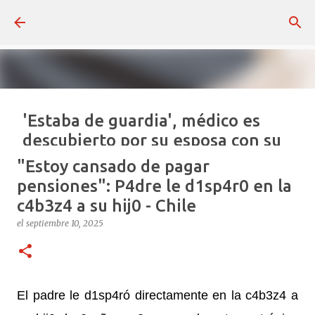
Ir al contenido principal
'Estaba de guardia', médico es
descubierto por su esposa con su
0tr4 familia - República
"Estoy cansado de pagar
Dominicana
pensiones": P4dre le d1sp4r0 en la
el
julio 16, 2026
c4b3z4 a su hij0 - Chile
REPÚBLICA DOMINICANA
VIRAL REDES
el
septiembre 10, 2025
0
El padre le d1sp4ró directamente en la c4b3z4 a