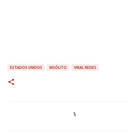
ESTADOS UNIDOS
INSÓLITO
VIRAL REDES
C
o
m
e