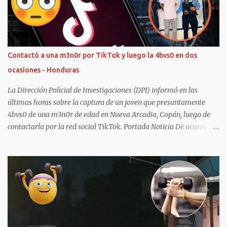
donde presuntamente encontró al médico con 0tr4 persona.
“Como él me dijo a mí que estaba de guardia en el hospital, resulta
que yo me lo encuentro aquí en una casa rara que si no es por el
GPS del vehículo, yo no me doy cuenta” , expresó la mujer durante
la grabación suscitada en República Dominicana. Durante el
Contactó a una m3n0r por TikTok y luego la 4bvs0 en dos
intercambio, la mujer cuestiona a su esposo sobre un supuesto
ocasiones - Honduras
amigo llamado José, a quien menciona repetidamente mientras
pide que se lo presente. “Quiero que me l...
La Dirección Policial de Investigaciones (DPI) informó en las
últimas horas sobre la captura de un joven que presuntamente
4bvs0 de una m3n0r de edad en Nueva Arcadia, Copán, luego de
contactarla por la red social TikTok. Portada Noticia De acuerdo al
reporte policial, la detención se ejecutó gracias a una oportuna
denuncia a través del Sistema Nacional de Emergencia 911. Dicha
operación la ejecutaron elementos de la DPI junto a agentes de
prevención asignados a la Jefatura Municipal de La Entrada,
Copán. Los equipos tras recibir la alerta vía llamada comenzaron
con las labores de investigación y seguimiento, ubicando al
sospechoso de 19 años, de oficio jornalero, en la Aldea Los
Dormitorios. Al individuo, originario de Florida, Copán, ahora se