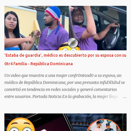
conmocionado a miles de usuarios de TikTok. Y es que, en la red
social china, diversos cibernautas han compartido grabaciones
referente al caso, mismo que corresponde al asesinato de Andrés
Alberto Sosa Perdomo, joven nacido en Venezuela de entre 20 a 22
años. Según teorías en internet, fueron los mismos amigos de
Andrés quienes le quitaron la vida luego de más de 50 apuñaladas
alrededor de todo su cuerpo. El anterior hecho se registró el
pasado Domingo 21 de Enero debajo del puente Eustorgio
'Estaba de guardia', médico es descubierto por su esposa con su
Colmenares Baptista, en Cúcuta, Colombia, donde el joven
0tr4 familia - República Dominicana
Venezolano habitaba. No obstante, dicha teoría todavía no ha sido
confirmada por las auto...
Un video que muestra a una mujer confr0nt4nd0 a su esposo, un
médico de República Dominicana, por una presunta infid3l1d4d se
convirtió en tendencia en redes sociales y generó comentarios
entre usuarios. Portada Noticia En la grabación, la mujer llega
hasta una vivienda acompañada por otras personas y asegura que
descubrió que su pareja no se encontraba de guardia, como él le
había dicho previamente. Según el relato de la esposa, decidió
seguir el rastro del vehículo mediante el GPS y llegó hasta el lugar