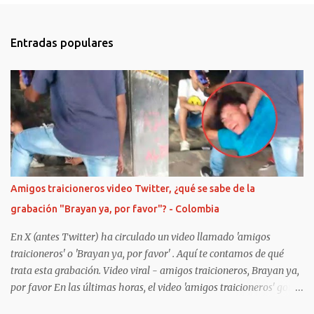
n
t
Entradas populares
a
r
i
o
s
Amigos traicioneros video Twitter, ¿qué se sabe de la
grabación "Brayan ya, por favor"? - Colombia
En X (antes Twitter) ha circulado un video llamado 'amigos
traicioneros' o 'Brayan ya, por favor' . Aquí te contamos de qué
trata esta grabación. Video viral - amigos traicioneros, Brayan ya,
por favor En las últimas horas, el video 'amigos traicioneros' gore
o 'Brayan ya, por favor' -difundido en X (antes Twitter)- ha