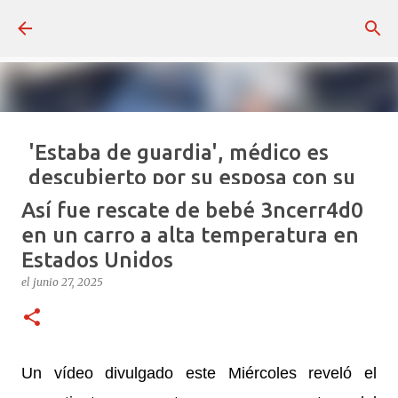
Ir al contenido principal
'Estaba de guardia', médico es
descubierto por su esposa con su
0tr4 familia - República
Así fue rescate de bebé 3ncerr4d0
Dominicana
en un carro a alta temperatura en
el
julio 16, 2026
Estados Unidos
REPÚBLICA DOMINICANA
VIRAL REDES
el
junio 27, 2025
0
Un vídeo divulgado este Miércoles reveló el