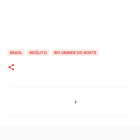
BRASIL
INSÓLITO
RIO GRANDE DO NORTE
C
o
m
e
n