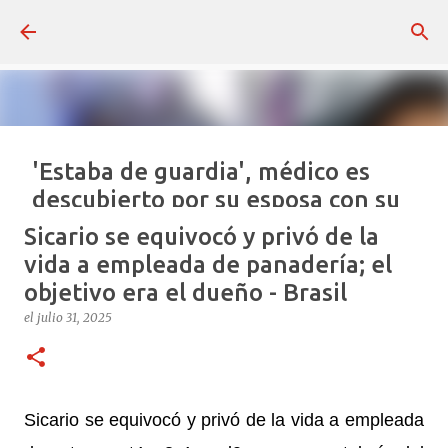
Ir al contenido principal
'Estaba de guardia', médico es
descubierto por su esposa con su
0tr4 familia - República
Sicario se equivocó y privó de la
Dominicana
vida a empleada de panadería; el
el
julio 16, 2026
objetivo era el dueño - Brasil
REPÚBLICA DOMINICANA
VIRAL REDES
el
julio 31, 2025
0
Sicario se equivocó y privó de la vida a empleada