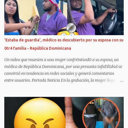
referente al caso, mismo que corresponde al asesinato de Andrés
Alberto Sosa Perdomo, joven nacido en Venezuela de entre 20 a 22
años. Según teorías en internet, fueron los mismos amigos de
Andrés quienes le quitaron la vida luego de más de 50 apuñaladas
alrededor de todo su cuerpo. El anterior hecho se registró el
pasado Domingo 21 de Enero debajo del puente Eustorgio
'Estaba de guardia', médico es descubierto por su esposa con su
Colmenares Baptista, en Cúcuta, Colombia, donde el joven
0tr4 familia - República Dominicana
Venezolano habitaba. No obstante, dicha teoría todavía no ha sido
confirmada por las auto...
Un video que muestra a una mujer confr0nt4nd0 a su esposo, un
médico de República Dominicana, por una presunta infid3l1d4d se
convirtió en tendencia en redes sociales y generó comentarios
entre usuarios. Portada Noticia En la grabación, la mujer llega
hasta una vivienda acompañada por otras personas y asegura que
descubrió que su pareja no se encontraba de guardia, como él le
había dicho previamente. Según el relato de la esposa, decidió
seguir el rastro del vehículo mediante el GPS y llegó hasta el lugar
donde presuntamente encontró al médico con 0tr4 persona.
“Como él me dijo a mí que estaba de guardia en el hospital, resulta