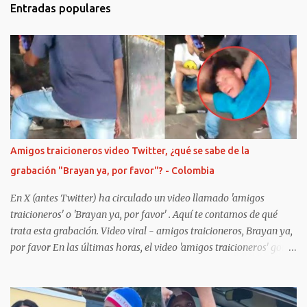
t
Entradas populares
a
r
i
o
s
Amigos traicioneros video Twitter, ¿qué se sabe de la
grabación "Brayan ya, por favor"? - Colombia
En X (antes Twitter) ha circulado un video llamado 'amigos
traicioneros' o 'Brayan ya, por favor' . Aquí te contamos de qué
trata esta grabación. Video viral - amigos traicioneros, Brayan ya,
por favor En las últimas horas, el video 'amigos traicioneros' gore
o 'Brayan ya, por favor' -difundido en X (antes Twitter)- ha
conmocionado a miles de usuarios de TikTok. Y es que, en la red
social china, diversos cibernautas han compartido grabaciones